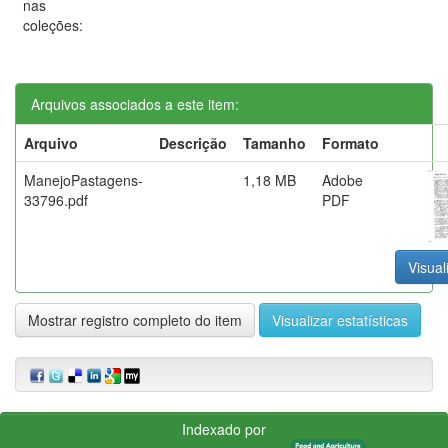
nas
coleções:
Arquivos associados a este item:
Arquivo
Descrição
Tamanho
Formato
ManejoPastagens-
1,18 MB
Adobe
33796.pdf
PDF
Visual
Mostrar registro completo do item
Visualizar estatísticas
Indexado por