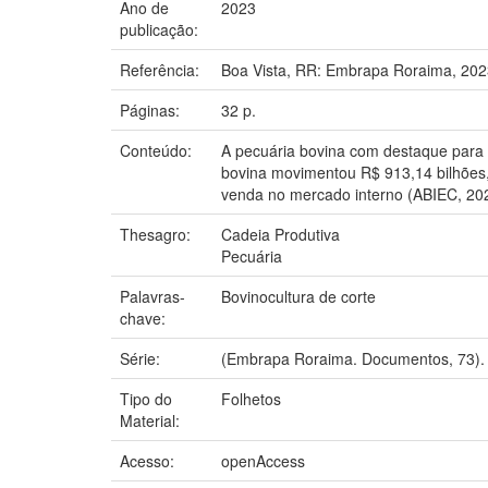
Ano de
2023
publicação:
Referência:
Boa Vista, RR: Embrapa Roraima, 202
Páginas:
32 p.
Conteúdo:
A pecuária bovina com destaque para a
bovina movimentou R$ 913,14 bilhões,
venda no mercado interno (ABIEC, 20
Thesagro:
Cadeia Produtiva
Pecuária
Palavras-
Bovinocultura de corte
chave:
Série:
(Embrapa Roraima. Documentos, 73).
Tipo do
Folhetos
Material:
Acesso:
openAccess