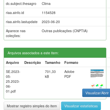
dc.subject.thesagro
Clima
riaa.ainfo.id
1154528
riaa.ainfo.lastupdate
2023-06-20
Aparece nas
Outras publicações (CNPTIA)
coleções:
Arquivos associados a este item:
Arquivo
Descrição
Tamanho
Formato
SE.2023-
701,33
Adobe
05-
kB
PDF
25.2023-
06-
01.pdf
Visualizar/Abrir
Mostrar registro simples do item
Visualizar estatísticas