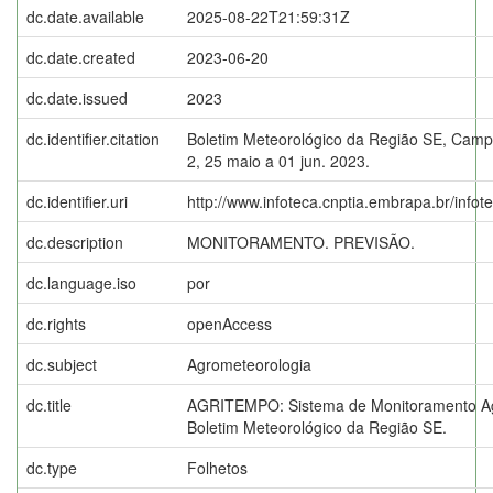
dc.date.available
2025-08-22T21:59:31Z
dc.date.created
2023-06-20
dc.date.issued
2023
dc.identifier.citation
Boletim Meteorológico da Região SE, Campi
2, 25 maio a 01 jun. 2023.
dc.identifier.uri
http://www.infoteca.cnptia.embrapa.br/info
dc.description
MONITORAMENTO. PREVISÃO.
dc.language.iso
por
dc.rights
openAccess
dc.subject
Agrometeorologia
dc.title
AGRITEMPO: Sistema de Monitoramento Ag
Boletim Meteorológico da Região SE.
dc.type
Folhetos