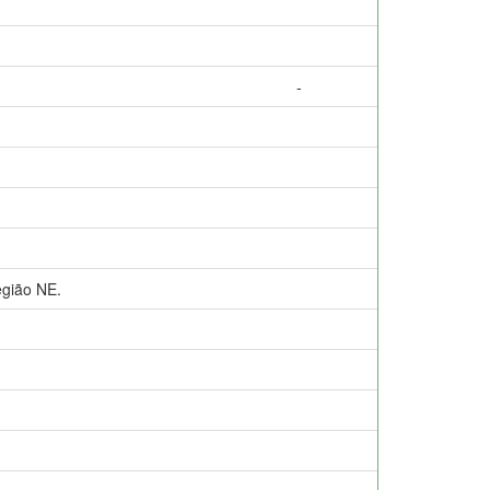
-
gião NE.