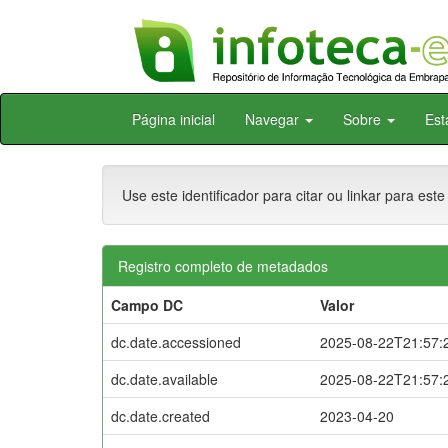
Skip
Página inicial
Navegar
Sobre
Est
navigation
Use este identificador para citar ou linkar para este
Registro completo de metadados
Campo DC
Valor
dc.date.accessioned
2025-08-22T21:57:
dc.date.available
2025-08-22T21:57:
dc.date.created
2023-04-20