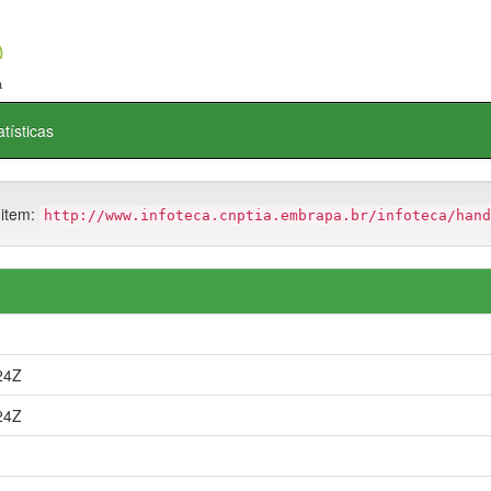
atísticas
 item:
http://www.infoteca.cnptia.embrapa.br/infoteca/hand
24Z
24Z