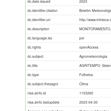
dc.date.issued
2023
dc.identifier.citation
Boletim Meteorológi
dc.identifier.uri
http://www.infoteca
dc.description
MONITORAMENTO.
dc.language.iso
por
dc.rights
openAccess
dc.subject
Agrometeorologia
dc.title
AGRITEMPO: Sistema
dc.type
Folhetos
dc.subject.thesagro
Clima
riaa.ainfo.id
1153260
riaa.ainfo.lastupdate
2023-04-20