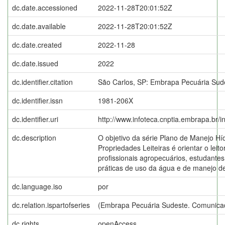
dc.date.accessioned
2022-11-28T20:01:52Z
dc.date.available
2022-11-28T20:01:52Z
dc.date.created
2022-11-28
dc.date.issued
2022
dc.identifier.citation
São Carlos, SP: Embrapa Pecuária Sud
dc.identifier.issn
1981-206X
dc.identifier.uri
http://www.infoteca.cnptia.embrapa.br/
dc.description
O objetivo da série Plano de Manejo Hí
Propriedades Leiteiras é orientar o leito
profissionais agropecuários, estudantes
práticas de uso da água e de manejo de 
dc.language.iso
por
dc.relation.ispartofseries
(Embrapa Pecuária Sudeste. Comunicad
dc.rights
openAccess