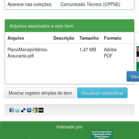
Aparece nas coleções:
Comunicado Técnico (CPPSE)
Arquivos associados a este item:
Arquivo
Descrição
Tamanho
Formato
PlanoManejoHidrico-
1,47 MB
Adobe
Araucaria.pdf
PDF
Visu
Mostrar registro simples do item
Visualizar estatísticas
Indexado por