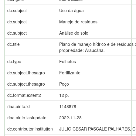
dc.subject
Uso da água
dc.subject
Manejo de resíduos
dc.subject
Análise de solo
dc.title
Plano de manejo hídrico e de resíduos d
propriedade: Araucária.
dc.type
Folhetos
dc.subject.thesagro
Fertilizante
dc.subject.thesagro
Poço
dc.format.extent2
12 p.
riaa.ainfo.id
1148878
riaa.ainfo.lastupdate
2022-11-28
dc.contributor.institution
JULIO CESAR PASCALE PALHARES, C