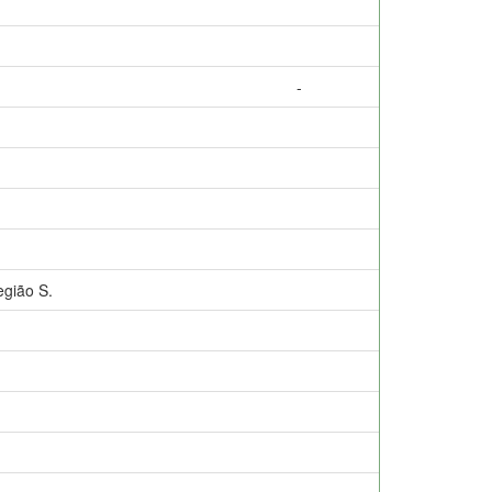
-
gião S.