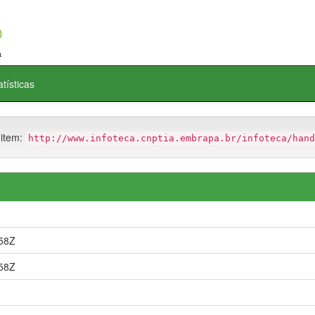
atísticas
 item:
http://www.infoteca.cnptia.embrapa.br/infoteca/hand
58Z
58Z