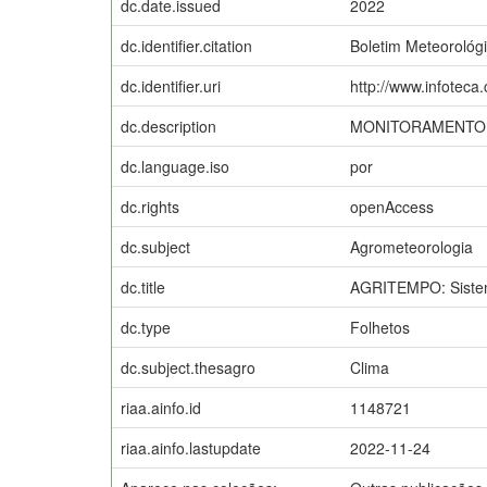
dc.date.issued
2022
dc.identifier.citation
Boletim Meteorológi
dc.identifier.uri
http://www.infoteca
dc.description
MONITORAMENTO.
dc.language.iso
por
dc.rights
openAccess
dc.subject
Agrometeorologia
dc.title
AGRITEMPO: Sistema
dc.type
Folhetos
dc.subject.thesagro
Clima
riaa.ainfo.id
1148721
riaa.ainfo.lastupdate
2022-11-24