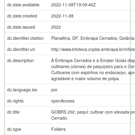
dc.date.available
2022-11-08T19:09:46Z
dc.date.created
2022-11-08
dc.date.issued
2022
dc.identifier.citation
Planaltina, DF: Embrapa Cerrados; Goiân
dc.identifier.uri
http://www.infoteca.cnptia.embrapa.br/info
dc.description
A Embrapa Cerrados e a Emater Goiás dispo
cultivares (clones) de pequizeiro para o Cer
Cultivares com espinhos no endocarpo, ap
agradável e maior volume de polpa.
dc.language.iso
por
dc.rights
openAccess
dc.title
GOBRS 202: pequi: cultivar com elevada pr
Cerrado.
dc.type
Folders