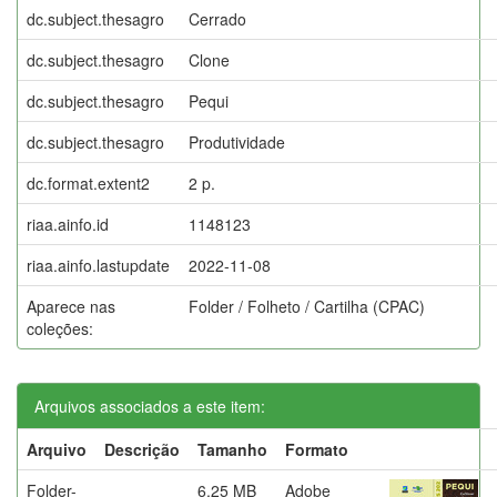
dc.subject.thesagro
Cerrado
dc.subject.thesagro
Clone
dc.subject.thesagro
Pequi
dc.subject.thesagro
Produtividade
dc.format.extent2
2 p.
riaa.ainfo.id
1148123
riaa.ainfo.lastupdate
2022-11-08
Aparece nas
Folder / Folheto / Cartilha (CPAC)
coleções:
Arquivos associados a este item:
Arquivo
Descrição
Tamanho
Formato
Folder-
6,25 MB
Adobe