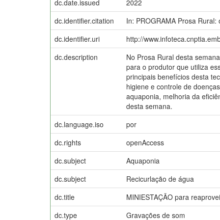
dc.date.issued
2022
dc.identifier.citation
In: PROGRAMA Prosa Rural: o
dc.identifier.uri
http://www.infoteca.cnptia.em
dc.description
No Prosa Rural desta semana 
para o produtor que utiliza 
principais benefícios desta 
higiene e controle de doenças,
aquaponia, melhoria da eficiê
desta semana.
dc.language.iso
por
dc.rights
openAccess
dc.subject
Aquaponia
dc.subject
Recicurlação de água
dc.title
MINIESTAÇÃO para reaproveit
dc.type
Gravações de som