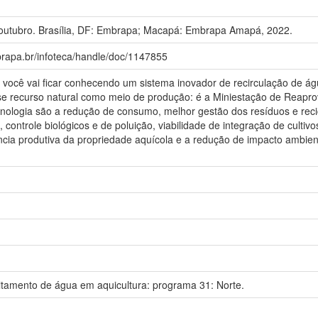
utubro. Brasília, DF: Embrapa; Macapá: Embrapa Amapá, 2022.
brapa.br/infoteca/handle/doc/1147855
você vai ficar conhecendo um sistema inovador de recirculação de 
esse recurso natural como meio de produção: é a Miniestação de Reapr
tecnologia são a redução de consumo, melhor gestão dos resíduos e re
 controle biológicos e de poluição, viabilidade de integração de cultivo
ncia produtiva da propriedade aquícola e a redução de impacto ambien
amento de água em aquicultura: programa 31: Norte.