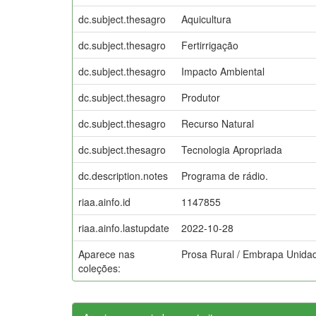
dc.subject.thesagro
Aquicultura
dc.subject.thesagro
Fertirrigação
dc.subject.thesagro
Impacto Ambiental
dc.subject.thesagro
Produtor
dc.subject.thesagro
Recurso Natural
dc.subject.thesagro
Tecnologia Apropriada
dc.description.notes
Programa de rádio.
riaa.ainfo.id
1147855
riaa.ainfo.lastupdate
2022-10-28
Aparece nas
Prosa Rural / Embrapa Unida
coleções: