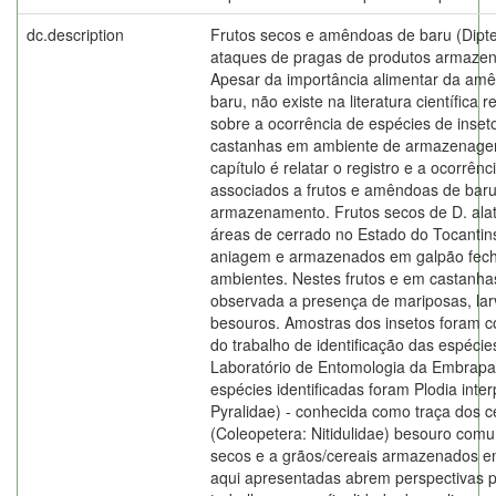
dc.description
Frutos secos e amêndoas de baru (Dipte
ataques de pragas de produtos armazena
Apesar da importância alimentar da am
baru, não existe na literatura científica 
sobre a ocorrência de espécies de inset
castanhas em ambiente de armazenagem
capítulo é relatar o registro e a ocorrên
associados a frutos e amêndoas de bar
armazenamento. Frutos secos de D. ala
áreas de cerrado no Estado do Tocanti
aniagem e armazenados em galpão fec
ambientes. Nestes frutos e em castanha
observada a presença de mariposas, la
besouros. Amostras dos insetos foram co
do trabalho de identificação das espéci
Laboratório de Entomologia da Embrapa 
espécies identificadas foram Plodia inter
Pyralidae) - conhecida como traça dos c
(Coleopetera: Nitidulidae) besouro com
secos e a grãos/cereais armazenados e
aqui apresentadas abrem perspectivas p