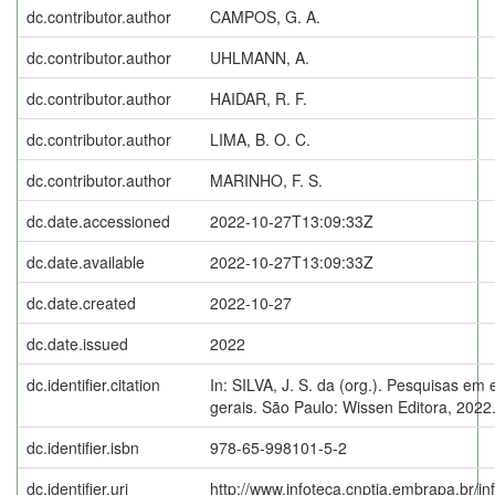
dc.contributor.author
CAMPOS, G. A.
dc.contributor.author
UHLMANN, A.
dc.contributor.author
HAIDAR, R. F.
dc.contributor.author
LIMA, B. O. C.
dc.contributor.author
MARINHO, F. S.
dc.date.accessioned
2022-10-27T13:09:33Z
dc.date.available
2022-10-27T13:09:33Z
dc.date.created
2022-10-27
dc.date.issued
2022
dc.identifier.citation
In: SILVA, J. S. da (org.). Pesquisas em
gerais. São Paulo: Wissen Editora, 2022
dc.identifier.isbn
978-65-998101-5-2
dc.identifier.uri
http://www.infoteca.cnptia.embrapa.br/i