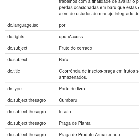
trabalhos com a finalidade de avaliar o 
perdas ocasionadas em baru que estas 
além de estudos do manejo integrado de
dc.language.iso
por
dc.rights
openAccess
dc.subject
Fruto do cerrado
dc.subject
Baru
dc.title
Ocorrência de insetos-praga em frutos 
armazenados.
dc.type
Parte de livro
dc.subject.thesagro
Cumbaru
dc.subject.thesagro
Inseto
dc.subject.thesagro
Praga de Planta
dc.subject.thesagro
Praga de Produto Armazenado