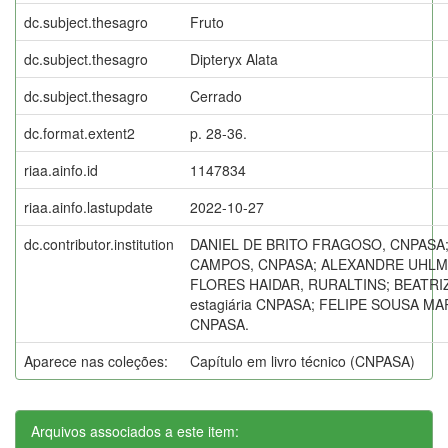
dc.subject.thesagro
Fruto
dc.subject.thesagro
Dipteryx Alata
dc.subject.thesagro
Cerrado
dc.format.extent2
p. 28-36.
riaa.ainfo.id
1147834
riaa.ainfo.lastupdate
2022-10-27
dc.contributor.institution
DANIEL DE BRITO FRAGOSO, CNPASA
CAMPOS, CNPASA; ALEXANDRE UHLM
FLORES HAIDAR, RURALTINS; BEATRIZ
estagiária CNPASA; FELIPE SOUSA MAR
CNPASA.
Aparece nas coleções:
Capítulo em livro técnico (CNPASA)
Arquivos associados a este item: