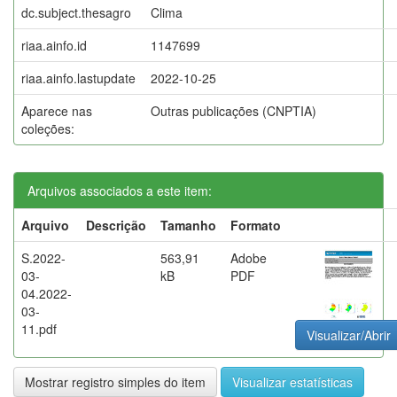
dc.subject.thesagro
Clima
riaa.ainfo.id
1147699
riaa.ainfo.lastupdate
2022-10-25
Aparece nas
Outras publicações (CNPTIA)
coleções:
Arquivos associados a este item:
Arquivo
Descrição
Tamanho
Formato
S.2022-
563,91
Adobe
03-
kB
PDF
04.2022-
03-
11.pdf
Visualizar/Abrir
Mostrar registro simples do item
Visualizar estatísticas