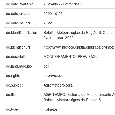
dc.date.available
2025-08-22T21:51:04Z
dc.date.created
2022-10-25
dc.date.issued
2022
dc.identifier.citation
Boletim Meteorológico da Região S, Campin
04 a 11 mar. 2022.
dc.identifier.uri
http://www.infoteca.cnptia.embrapa.br/info
dc.description
MONITORAMENTO. PREVISÃO.
dc.language.iso
por
dc.rights
openAccess
dc.subject
Agrometeorologia
dc.title
AGRITEMPO: Sistema de Monitoramento Ag
Boletim Meteorológico da Região S.
dc.type
Folhetos