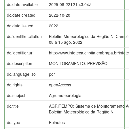
dc.date.available
2025-08-22T21:43:04Z
dc.date.created
2022-10-20
dc.date.issued
2022
dc.identifier.citation
Boletim Meteorológico da Região N, Campin
08 a 15 ago. 2022.
dc.identifier.uri
http://www.infoteca.cnptia.embrapa.br/info
dc.description
MONITORAMENTO. PREVISÃO.
dc.language.iso
por
dc.rights
openAccess
dc.subject
Agrometeorologia
dc.title
AGRITEMPO: Sistema de Monitoramento Ag
Boletim Meteorológico da Região N.
dc.type
Folhetos