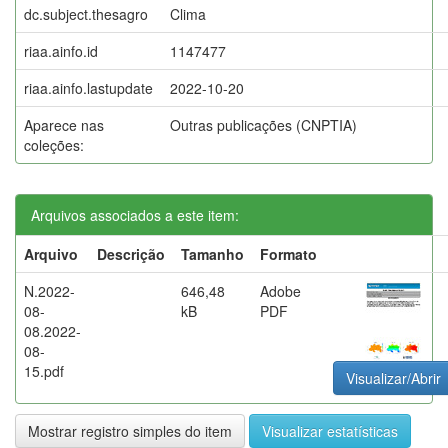
dc.subject.thesagro
Clima
riaa.ainfo.id
1147477
riaa.ainfo.lastupdate
2022-10-20
Aparece nas
Outras publicações (CNPTIA)
coleções:
Arquivos associados a este item:
Arquivo
Descrição
Tamanho
Formato
N.2022-
646,48
Adobe
08-
kB
PDF
08.2022-
08-
15.pdf
Visualizar/Abrir
Mostrar registro simples do item
Visualizar estatísticas