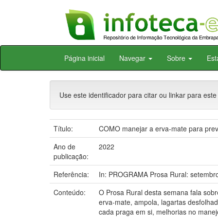
Skip
Página inicial
Navegar
Sobre
Est
navigation
Use este identificador para citar ou linkar para este
Título:
COMO manejar a erva-mate para preve
Ano de
2022
publicação:
Referência:
In: PROGRAMA Prosa Rural: setembro.
Conteúdo:
O Prosa Rural desta semana fala sobr
erva-mate, ampola, lagartas desfolhad
cada praga em si, melhorias no manejo