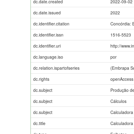
dc.date.created
2022-09-02
dc.date.issued
2022
dc.identifier.citation
Concórdia: 
dc.identifier.issn
1516-5523
dc.identifier.uri
http://www.i
dc.language.iso
por
dc.relation.ispartofseries
(Embrapa Suí
dc.rights
openAccess
dc.subject
Produção d
dc.subject
Cálculos
dc.subject
Calculadora
dc.title
Calculadora