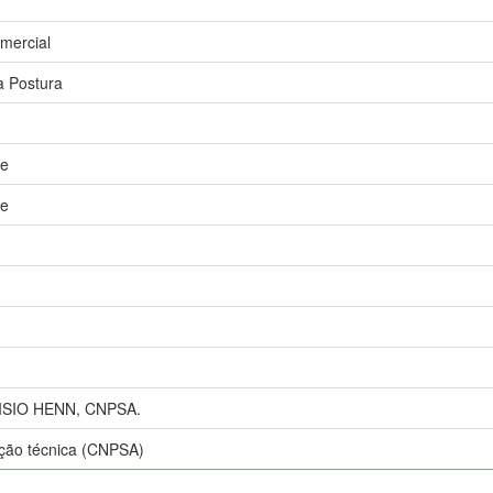
mercial
a Postura
de
de
ISIO HENN, CNPSA.
ão técnica (CNPSA)