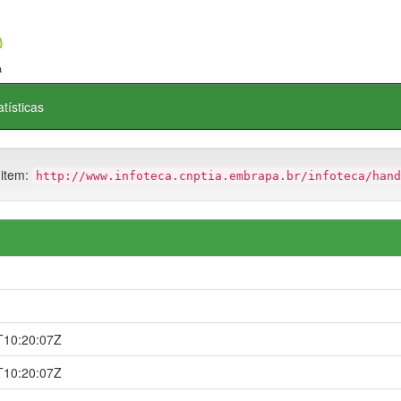
atísticas
 item:
http://www.infoteca.cnptia.embrapa.br/infoteca/hand
T10:20:07Z
T10:20:07Z