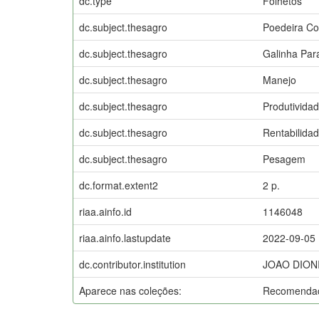
dc.type
Folhetos
dc.subject.thesagro
Poedeira Co
dc.subject.thesagro
Galinha Par
dc.subject.thesagro
Manejo
dc.subject.thesagro
Produtivida
dc.subject.thesagro
Rentabilida
dc.subject.thesagro
Pesagem
dc.format.extent2
2 p.
riaa.ainfo.id
1146048
riaa.ainfo.lastupdate
2022-09-05
dc.contributor.institution
JOAO DION
Aparece nas coleções:
Recomendaç