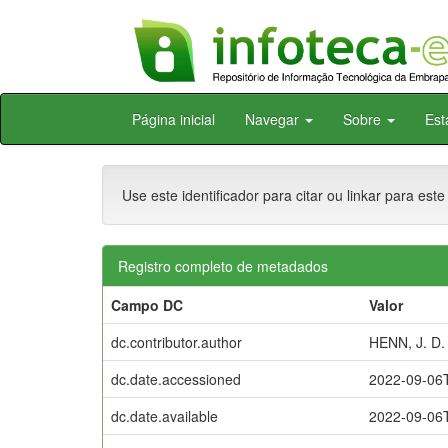
Skip
Página inicial
Navegar
Sobre
Est
navigation
Use este identificador para citar ou linkar para este
Registro completo de metadados
Campo DC
Valor
dc.contributor.author
HENN, J. D.
dc.date.accessioned
2022-09-06
dc.date.available
2022-09-06