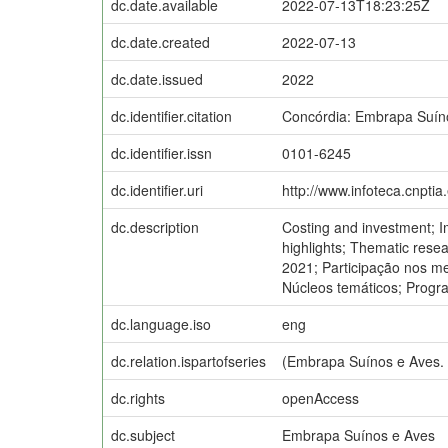
dc.date.available
2022-07-13T18:23:25Z
dc.date.created
2022-07-13
dc.date.issued
2022
dc.identifier.citation
Concórdia: Embrapa Suín
dc.identifier.issn
0101-6245
dc.identifier.uri
http://www.infoteca.cnpti
dc.description
Costing and investment; 
highlights; Thematic res
2021; Participação nos m
Núcleos temáticos; Prog
dc.language.iso
eng
dc.relation.ispartofseries
(Embrapa Suínos e Aves.
dc.rights
openAccess
dc.subject
Embrapa Suínos e Aves