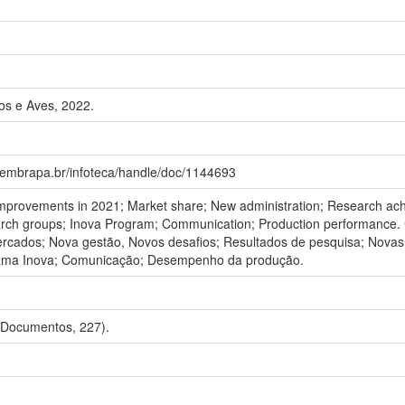
os e Aves, 2022.
a.embrapa.br/infoteca/handle/doc/1144693
Improvements in 2021; Market share; New administration; Research ac
earch groups; Inova Program; Communication; Production performance. 
ercados; Nova gestão, Novos desafios; Resultados de pesquisa; Novas
rama Inova; Comunicação; Desempenho da produção.
 Documentos, 227).