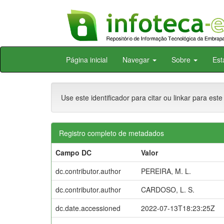
Skip
Página inicial
Navegar
Sobre
Est
navigation
Use este identificador para citar ou linkar para este
Registro completo de metadados
Campo DC
Valor
dc.contributor.author
PEREIRA, M. L.
dc.contributor.author
CARDOSO, L. S.
dc.date.accessioned
2022-07-13T18:23:25Z