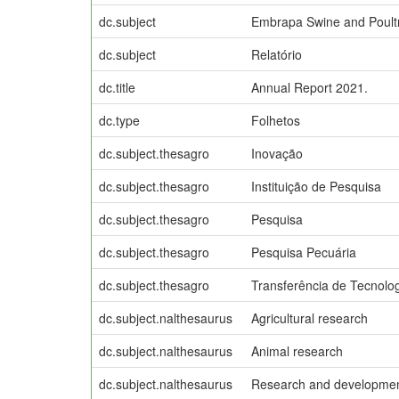
dc.subject
Embrapa Swine and Poult
dc.subject
Relatório
dc.title
Annual Report 2021.
dc.type
Folhetos
dc.subject.thesagro
Inovação
dc.subject.thesagro
Instituição de Pesquisa
dc.subject.thesagro
Pesquisa
dc.subject.thesagro
Pesquisa Pecuária
dc.subject.thesagro
Transferência de Tecnolo
dc.subject.nalthesaurus
Agricultural research
dc.subject.nalthesaurus
Animal research
dc.subject.nalthesaurus
Research and developme