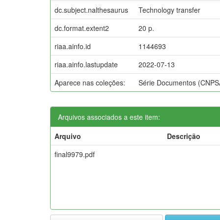
dc.subject.nalthesaurus
Technology transfer
dc.format.extent2
20 p.
riaa.ainfo.id
1144693
riaa.ainfo.lastupdate
2022-07-13
Aparece nas coleções:
Série Documentos (CNPS
Arquivos associados a este item:
Arquivo
Descrição
final9979.pdf