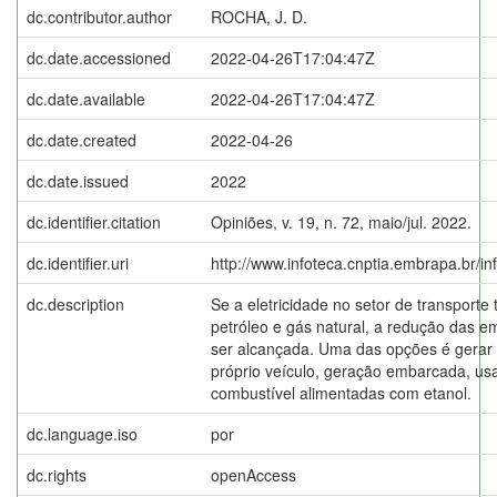
dc.contributor.author
ROCHA, J. D.
dc.date.accessioned
2022-04-26T17:04:47Z
dc.date.available
2022-04-26T17:04:47Z
dc.date.created
2022-04-26
dc.date.issued
2022
dc.identifier.citation
Opiniões, v. 19, n. 72, maio/jul. 2022.
dc.identifier.uri
http://www.infoteca.cnptia.embrapa.br/i
dc.description
Se a eletricidade no setor de transporte 
petróleo e gás natural, a redução das e
ser alcançada. Uma das opções é gerar a
próprio veículo, geração embarcada, us
combustível alimentadas com etanol.
dc.language.iso
por
dc.rights
openAccess