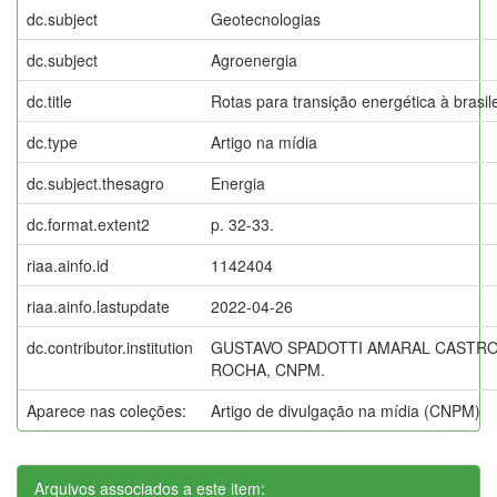
dc.subject
Geotecnologias
dc.subject
Agroenergia
dc.title
Rotas para transição energética à brasile
dc.type
Artigo na mídia
dc.subject.thesagro
Energia
dc.format.extent2
p. 32-33.
riaa.ainfo.id
1142404
riaa.ainfo.lastupdate
2022-04-26
dc.contributor.institution
GUSTAVO SPADOTTI AMARAL CASTRO,
ROCHA, CNPM.
Aparece nas coleções:
Artigo de divulgação na mídia (CNPM)
Arquivos associados a este item: