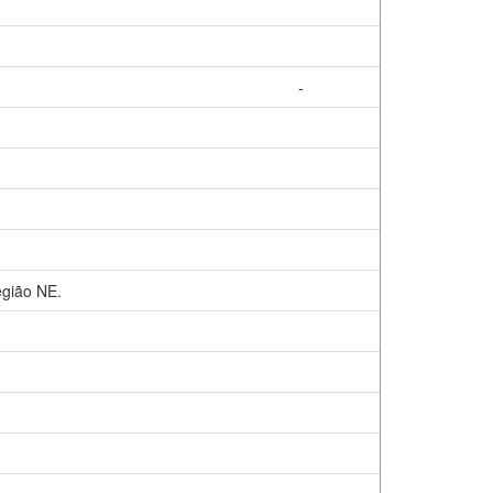
-
gião NE.