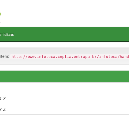
atísticas
 item:
http://www.infoteca.cnptia.embrapa.br/infoteca/hand
51Z
51Z