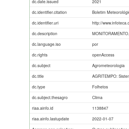
dc.date.issued
2021
dc.identifier.citation
Boletim Meteorológi
dc.identifier.uri
http://www.infoteca
dc.description
MONITORAMENTO.
dc.language.iso
por
dc.rights
openAccess
dc.subject
Agrometeorologia
dc.title
AGRITEMPO: Sistema
dc.type
Folhetos
dc.subject.thesagro
Clima
riaa.ainfo.id
1138847
riaa.ainfo.lastupdate
2022-01-07