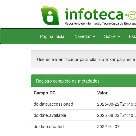
Skip
Página inicial
Navegar
Sobre
Est
navigation
Use este identificador para citar ou linkar para este
Registro completo de metadados
Campo DC
Valor
dc.date.accessioned
2025-08-22T21:40:
dc.date.available
2025-08-22T21:40:
dc.date.created
2022-01-07