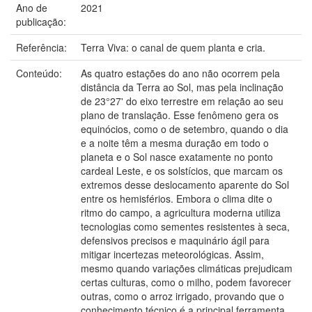
Ano de
2021
publicação:
Referência:
Terra Viva: o canal de quem planta e cria.
Conteúdo:
As quatro estações do ano não ocorrem pela
distância da Terra ao Sol, mas pela inclinação
de 23°27' do eixo terrestre em relação ao seu
plano de translação. Esse fenômeno gera os
equinócios, como o de setembro, quando o dia
e a noite têm a mesma duração em todo o
planeta e o Sol nasce exatamente no ponto
cardeal Leste, e os solstícios, que marcam os
extremos desse deslocamento aparente do Sol
entre os hemisférios. Embora o clima dite o
ritmo do campo, a agricultura moderna utiliza
tecnologias como sementes resistentes à seca,
defensivos precisos e maquinário ágil para
mitigar incertezas meteorológicas. Assim,
mesmo quando variações climáticas prejudicam
certas culturas, como o milho, podem favorecer
outras, como o arroz irrigado, provando que o
conhecimento técnico é a principal ferramenta