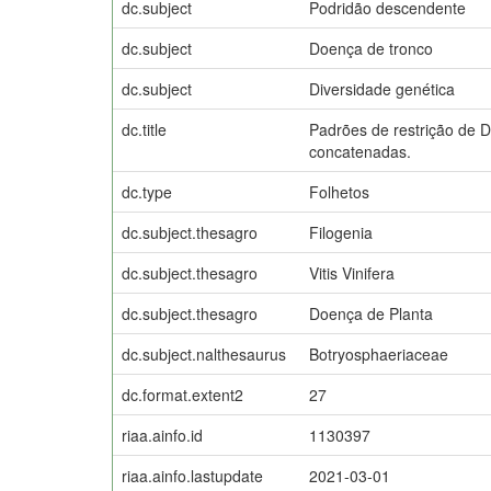
dc.subject
Podridão descendente
dc.subject
Doença de tronco
dc.subject
Diversidade genética
dc.title
Padrões de restrição de 
concatenadas.
dc.type
Folhetos
dc.subject.thesagro
Filogenia
dc.subject.thesagro
Vitis Vinifera
dc.subject.thesagro
Doença de Planta
dc.subject.nalthesaurus
Botryosphaeriaceae
dc.format.extent2
27
riaa.ainfo.id
1130397
riaa.ainfo.lastupdate
2021-03-01