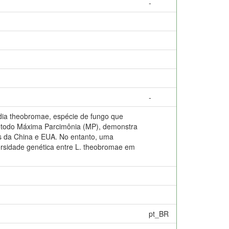
-
-
dia theobromae, espécie de fungo que
 método Máxima Parcimônia (MP), demonstra
s da China e EUA. No entanto, uma
ersidade genética entre L. theobromae em
pt_BR