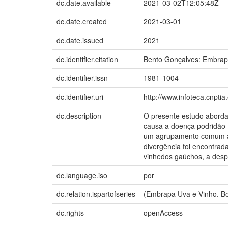
dc.date.available
2021-03-02T12:05:48Z
dc.date.created
2021-03-01
dc.date.issued
2021
dc.identifier.citation
Bento Gonçalves: Embrapa
dc.identifier.issn
1981-1004
dc.identifier.uri
http://www.infoteca.cnpti
dc.description
O presente estudo aborda
causa a doença podridão 
um agrupamento comum aos
divergência foi encontra
vinhedos gaúchos, a despe
dc.language.iso
por
dc.relation.ispartofseries
(Embrapa Uva e Vinho. Bo
dc.rights
openAccess