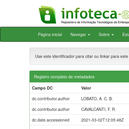
Skip
Página inicial
Navegar
Sobre
Est
navigation
Use este identificador para citar ou linkar para este
Registro completo de metadados
Campo DC
Valor
dc.contributor.author
LOBATO, A. C. B.
dc.contributor.author
CAVALCANTI, F. R.
dc.date.accessioned
2021-03-02T12:05:48Z