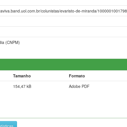
erraviva.band.uol.com.br/colunistas/evaristo-de-miranda/1000001001798/
ídia (CNPM)
Tamanho
Formato
154,47 kB
Adobe PDF
tísticas