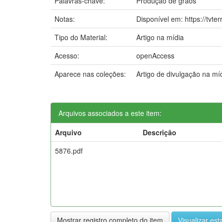
Palavras-chave:
Produção de grãos
Notas:
Disponível em: https://tvt
Tipo do Material:
Artigo na mídia
Acesso:
openAccess
Aparece nas coleções:
Artigo de divulgação na m
Arquivos associados a este item:
Arquivo
Descrição
5876.pdf
Mostrar registro completo do item
Visualizar esta