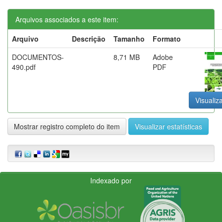
Arquivos associados a este item:
Arquivo
Descrição
Tamanho
Formato
DOCUMENTOS-
8,71 MB
Adobe
490.pdf
PDF
Visualiza
Mostrar registro completo do item
Visualizar estatísticas
Indexado por