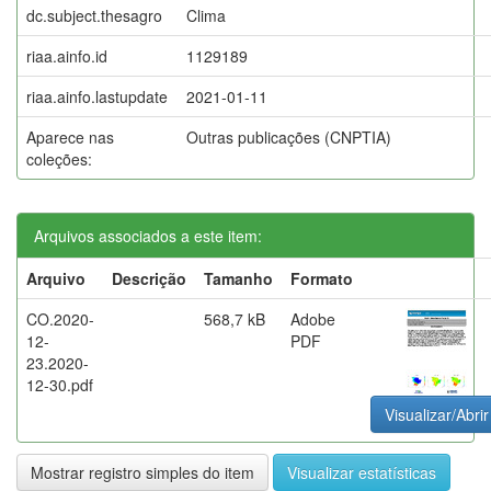
dc.subject.thesagro
Clima
riaa.ainfo.id
1129189
riaa.ainfo.lastupdate
2021-01-11
Aparece nas
Outras publicações (CNPTIA)
coleções:
Arquivos associados a este item:
Arquivo
Descrição
Tamanho
Formato
CO.2020-
568,7 kB
Adobe
12-
PDF
23.2020-
12-30.pdf
Visualizar/Abrir
Mostrar registro simples do item
Visualizar estatísticas