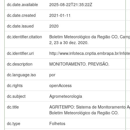
dc.date.available
2025-08-22T21:35:22Z
dc.date.created
2021-01-11
dc.date.issued
2020
dc.identifier.citation
Boletim Meteorológico da Região CO, Campi
2, 23 a 30 dez. 2020.
dc.identifier.uri
http://www.infoteca.cnptia.embrapa.br/info
dc.description
MONITORAMENTO. PREVISÃO.
dc.language.iso
por
dc.rights
openAccess
dc.subject
Agrometeorologia
dc.title
AGRITEMPO: Sistema de Monitoramento Ag
Boletim Meteorológico da Região CO.
dc.type
Folhetos