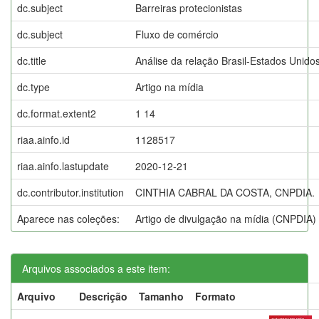
dc.subject
Barreiras protecionistas
dc.subject
Fluxo de comércio
dc.title
Análise da relação Brasil-Estados Unido
dc.type
Artigo na mídia
dc.format.extent2
1 14
riaa.ainfo.id
1128517
riaa.ainfo.lastupdate
2020-12-21
dc.contributor.institution
CINTHIA CABRAL DA COSTA, CNPDIA.
Aparece nas coleções:
Artigo de divulgação na mídia (CNPDIA)
Arquivos associados a este item:
Arquivo
Descrição
Tamanho
Formato