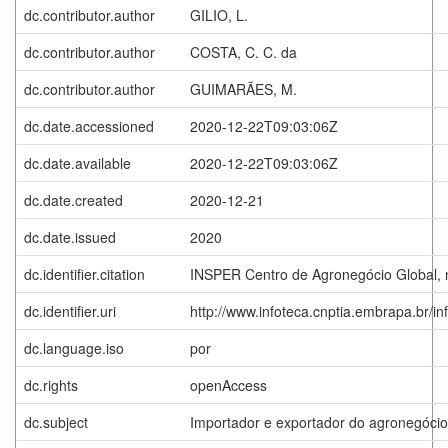
dc.contributor.author
GILIO, L.
dc.contributor.author
COSTA, C. C. da
dc.contributor.author
GUIMARÃES, M.
dc.date.accessioned
2020-12-22T09:03:06Z
dc.date.available
2020-12-22T09:03:06Z
dc.date.created
2020-12-21
dc.date.issued
2020
dc.identifier.citation
INSPER Centro de Agronegócio Global, n
dc.identifier.uri
http://www.infoteca.cnptia.embrapa.br/i
dc.language.iso
por
dc.rights
openAccess
dc.subject
Importador e exportador do agronegócio