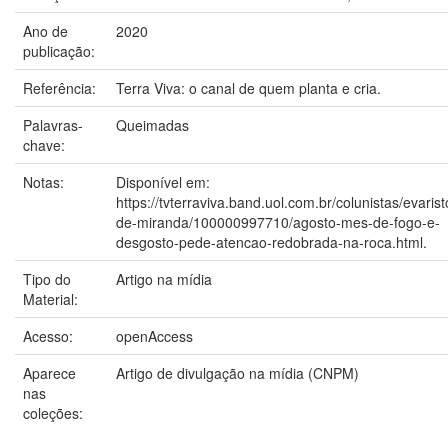
Ano de
2020
publicação:
Referência:
Terra Viva: o canal de quem planta e cria.
Palavras-
Queimadas
chave:
Notas:
Disponível em:
https://tvterraviva.band.uol.com.br/colunistas/evarist
de-miranda/100000997710/agosto-mes-de-fogo-e-
desgosto-pede-atencao-redobrada-na-roca.html.
Tipo do
Artigo na mídia
Material:
Acesso:
openAccess
Aparece
Artigo de divulgação na mídia (CNPM)
nas
coleções: