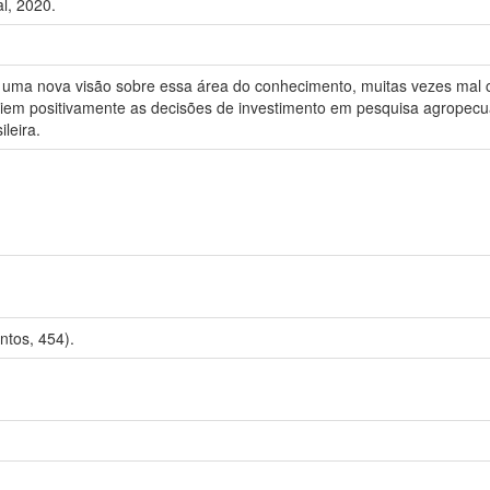
l, 2020.
ça uma nova visão sobre essa área do conhecimento, muitas vezes ma
em positivamente as decisões de investimento em pesquisa agropecuári
leira.
tos, 454).