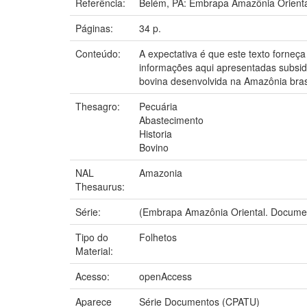
Referência:
Belém, PA: Embrapa Amazônia Orienta
Páginas:
34 p.
Conteúdo:
A expectativa é que este texto forne
informações aqui apresentadas subsidi
bovina desenvolvida na Amazônia brasi
Thesagro:
Pecuária
Abastecimento
Historia
Bovino
NAL
Amazonia
Thesaurus:
Série:
(Embrapa Amazônia Oriental. Documen
Tipo do
Folhetos
Material:
Acesso:
openAccess
Aparece
Série Documentos (CPATU)