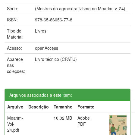
Série:
(Mestres do agroextrativismo no Mearim, v. 24).
ISBN:
978-65-86056-77-8
Tipo do
Livros
Material:
Acesso:
openAccess
Aparece
Livro técnico (CPATU)
nas
coleções:
Arquivos associados a este item:
Arquivo
Descrição
Tamanho
Formato
Mearim-
10,02 MB
Adobe
Vol-
PDF
24.pdf