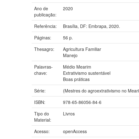
Ano de
2020
publicação:
Referência:
Brasília, DF: Embrapa, 2020.
Páginas:
56 p.
Thesagro:
Agricultura Familiar
Manejo
Palavras-
Médio Mearim
chave:
Extrativismo sustentável
Boas práticas
Série:
(Mestres do agroextrativismo no Meari
ISBN:
978-65-86056-84-6
Tipo do
Livros
Material:
Acesso:
openAccess