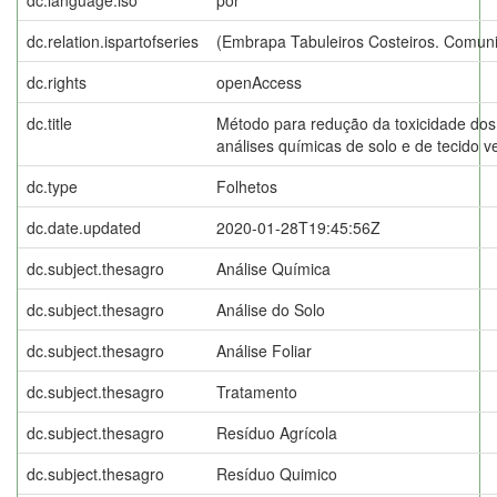
dc.relation.ispartofseries
(Embrapa Tabuleiros Costeiros. Comuni
dc.rights
openAccess
dc.title
Método para redução da toxicidade do
análises químicas de solo e de tecido v
dc.type
Folhetos
dc.date.updated
2020-01-28T19:45:56Z
dc.subject.thesagro
Análise Química
dc.subject.thesagro
Análise do Solo
dc.subject.thesagro
Análise Foliar
dc.subject.thesagro
Tratamento
dc.subject.thesagro
Resíduo Agrícola
dc.subject.thesagro
Resíduo Quimico