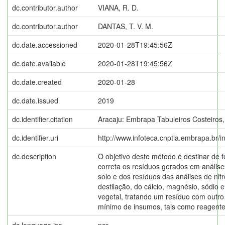
dc.contributor.author
VIANA, R. D.
dc.contributor.author
DANTAS, T. V. M.
dc.date.accessioned
2020-01-28T19:45:56Z
dc.date.available
2020-01-28T19:45:56Z
dc.date.created
2020-01-28
dc.date.issued
2019
dc.identifier.citation
Aracaju: Embrapa Tabuleiros Costeiros,
dc.identifier.uri
http://www.infoteca.cnptia.embrapa.br/
dc.description
O objetivo deste método é destinar de
correta os resíduos gerados em análise
solo e dos resíduos das análises de nit
destilação, do cálcio, magnésio, sódio 
vegetal, tratando um resíduo com outr
mínimo de insumos, tais como reagentes
dc.language.iso
por