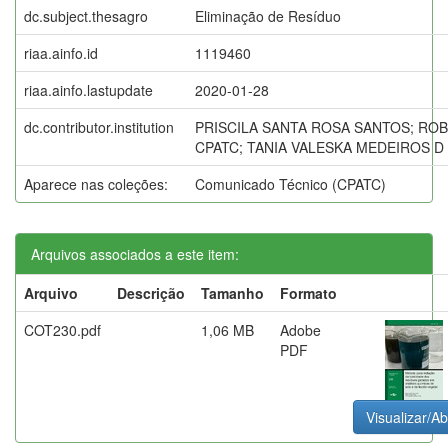
dc.subject.thesagro
Eliminação de Resíduo
riaa.ainfo.id
1119460
riaa.ainfo.lastupdate
2020-01-28
dc.contributor.institution
PRISCILA SANTA ROSA SANTOS; ROB
CPATC; TANIA VALESKA MEDEIROS D 
Aparece nas coleções:
Comunicado Técnico (CPATC)
Arquivos associados a este item:
Arquivo
Descrição
Tamanho
Formato
COT230.pdf
1,06 MB
Adobe
PDF
Visualizar/Ab