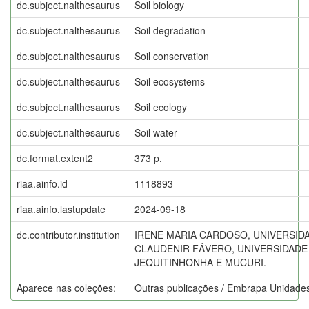
dc.subject.nalthesaurus
Soil biology
dc.subject.nalthesaurus
Soil degradation
dc.subject.nalthesaurus
Soil conservation
dc.subject.nalthesaurus
Soil ecosystems
dc.subject.nalthesaurus
Soil ecology
dc.subject.nalthesaurus
Soil water
dc.format.extent2
373 p.
riaa.ainfo.id
1118893
riaa.ainfo.lastupdate
2024-09-18
dc.contributor.institution
IRENE MARIA CARDOSO, UNIVERSID
CLAUDENIR FÁVERO, UNIVERSIDADE
JEQUITINHONHA E MUCURI.
Aparece nas coleções:
Outras publicações / Embrapa Unidades