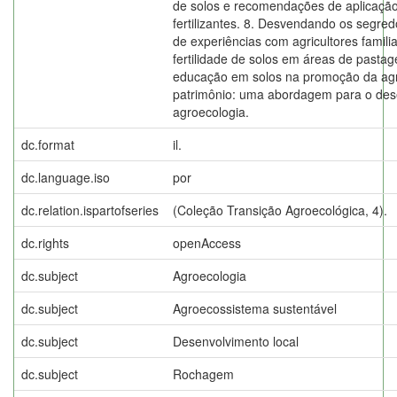
de solos e recomendações de aplicação
fertilizantes. 8. Desvendando os segred
de experiências com agricultores famili
fertilidade de solos em áreas de pasta
educação em solos na promoção da agr
patrimônio: uma abordagem para o dese
agroecologia.
dc.format
il.
dc.language.iso
por
dc.relation.ispartofseries
(Coleção Transição Agroecológica, 4).
dc.rights
openAccess
dc.subject
Agroecologia
dc.subject
Agroecossistema sustentável
dc.subject
Desenvolvimento local
dc.subject
Rochagem