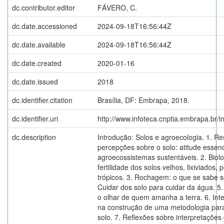
dc.contributor.editor
FÁVERO, C.
dc.date.accessioned
2024-09-18T16:56:44Z
dc.date.available
2024-09-18T16:56:44Z
dc.date.created
2020-01-16
dc.date.issued
2018
dc.identifier.citation
Brasília, DF: Embrapa, 2018.
dc.identifier.uri
http://www.infoteca.cnptia.embrapa.br/
dc.description
Introdução: Solos e agroecologia. 1. Re
percepções sobre o solo: atitude essen
agroecossistemas sustentáveis. 2. Biolo
fertilidade dos solos velhos, lixiviados,
trópicos. 3. Rochagem: o que se sabe s
Cuidar dos solo para cuidar da água. 5
o olhar de quem amanha a terra. 6. In
na construção de uma metodologia para
solo. 7. Reflexões sobre interpretações