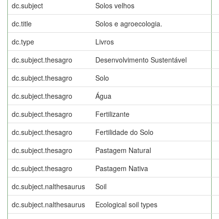
dc.subject
Solos velhos
dc.title
Solos e agroecologia.
dc.type
Livros
dc.subject.thesagro
Desenvolvimento Sustentável
dc.subject.thesagro
Solo
dc.subject.thesagro
Água
dc.subject.thesagro
Fertilizante
dc.subject.thesagro
Fertilidade do Solo
dc.subject.thesagro
Pastagem Natural
dc.subject.thesagro
Pastagem Nativa
dc.subject.nalthesaurus
Soil
dc.subject.nalthesaurus
Ecological soil types