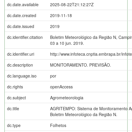
dc.date.available
2025-08-22T21:12:27Z
dc.date.created
2019-11-18
dc.date.issued
2019
dc.identifier.citation
Boletim Meteorológico da Região N, Campin
03 a 10 jun. 2019.
dc.identifier.uri
http://www.infoteca.cnptia.embrapa.br/info
dc.description
MONITORAMENTO. PREVISÃO.
dc.language.iso
por
dc.rights
openAccess
dc.subject
Agrometeorologia
dc.title
AGRITEMPO: Sistema de Monitoramento Ag
Boletim Meteorológico da Região N.
dc.type
Folhetos