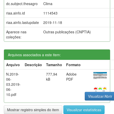
dc.subject.thesagro
Clima
riaa.ainfo.id
1114543
riaa.ainfo.lastupdate
2019-11-18
Aparece nas
Outras publicações (CNPTIA)
coleções:
Arquivos associados a este item:
Arquivo
Descrição
Tamanho
Formato
N.2019-
777,94
Adobe
06-
kB
PDF
03.2019-
06-
10.pdf
Visualizar/Abrir
Mostrar registro simples do item
Visualizar estatísticas