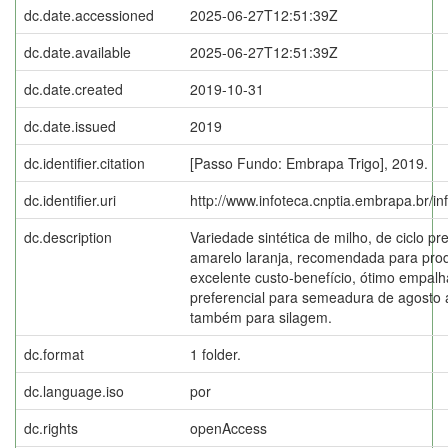
dc.date.accessioned
2025-06-27T12:51:39Z
dc.date.available
2025-06-27T12:51:39Z
dc.date.created
2019-10-31
dc.date.issued
2019
dc.identifier.citation
[Passo Fundo: Embrapa Trigo], 2019.
dc.identifier.uri
http://www.infoteca.cnptia.embrapa.br/i
dc.description
Variedade sintética de milho, de ciclo p
amarelo laranja, recomendada para pro
excelente custo-benefício, ótimo empa
preferencial para semeadura de agosto
também para silagem.
dc.format
1 folder.
dc.language.iso
por
dc.rights
openAccess