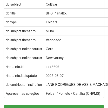
dc.subject
Cultivar
dc.title
BRS Planalto.
dc.type
Folders
dc.subject.thesagro
Milho
dc.subject.thesagro
Variedade
dc.subject.nalthesaurus
Corn
dc.subject.nalthesaurus
New variety
riaa.ainfo.id
1113696
riaa.ainfo.lastupdate
2025-06-27
dc.contributor.institution
JANE RODRIGUES DE ASSIS MACHAD
Aparece nas coleções:
Folder / Folheto / Cartilha (CNPMS)