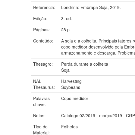
Referência:
Londrina: Embrapa Soja, 2019.
Edição:
3. ed.
Páginas:
28 p.
Conteúdo:
A soja e a colheita. Principais fatore
copo medidor desenvolvido pela Embrap
armazenamento e descarga. Problemas
Thesagro:
Perda durante a colheita
Soja
NAL
Harvesting
Thesaurus:
Soybeans
Palavras-
Copo medidor
chave:
Notas:
Catálogo 02/2019 - março/2019 - CG
Tipo do
Folhetos
Material: