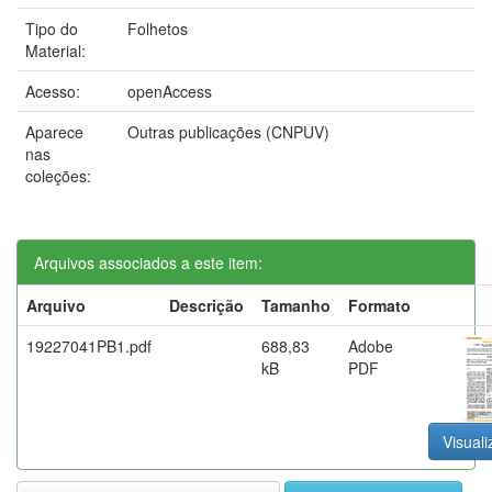
Tipo do
Folhetos
Material:
Acesso:
openAccess
Aparece
Outras publicações (CNPUV)
nas
coleções:
Arquivos associados a este item:
Arquivo
Descrição
Tamanho
Formato
19227041PB1.pdf
688,83
Adobe
kB
PDF
Visuali