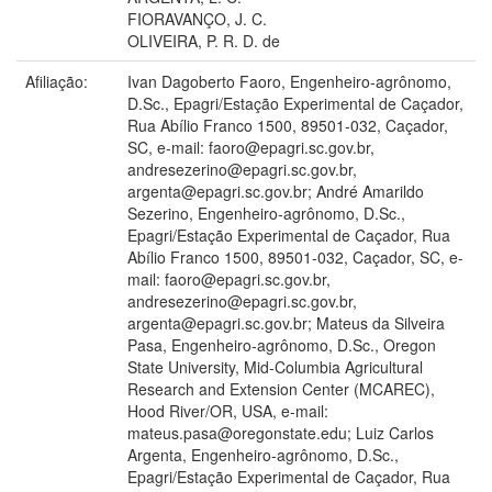
FIORAVANÇO, J. C.
OLIVEIRA, P. R. D. de
Afiliação:
Ivan Dagoberto Faoro, Engenheiro-agrônomo,
D.Sc., Epagri/Estação Experimental de Caçador,
Rua Abílio Franco 1500, 89501-032, Caçador,
SC, e-mail: faoro@epagri.sc.gov.br,
andresezerino@epagri.sc.gov.br,
argenta@epagri.sc.gov.br; André Amarildo
Sezerino, Engenheiro-agrônomo, D.Sc.,
Epagri/Estação Experimental de Caçador, Rua
Abílio Franco 1500, 89501-032, Caçador, SC, e-
mail: faoro@epagri.sc.gov.br,
andresezerino@epagri.sc.gov.br,
argenta@epagri.sc.gov.br; Mateus da Silveira
Pasa, Engenheiro-agrônomo, D.Sc., Oregon
State University, Mid-Columbia Agricultural
Research and Extension Center (MCAREC),
Hood River/OR, USA, e-mail:
mateus.pasa@oregonstate.edu; Luiz Carlos
Argenta, Engenheiro-agrônomo, D.Sc.,
Epagri/Estação Experimental de Caçador, Rua