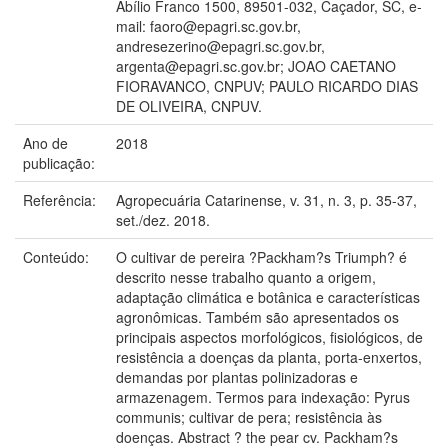
Abílio Franco 1500, 89501-032, Caçador, SC, e-
mail: faoro@epagri.sc.gov.br,
andresezerino@epagri.sc.gov.br,
argenta@epagri.sc.gov.br; JOAO CAETANO
FIORAVANCO, CNPUV; PAULO RICARDO DIAS
DE OLIVEIRA, CNPUV.
Ano de
2018
publicação:
Referência:
Agropecuária Catarinense, v. 31, n. 3, p. 35-37,
set./dez. 2018.
Conteúdo:
O cultivar de pereira ?Packham?s Triumph? é
descrito nesse trabalho quanto a origem,
adaptação climática e botânica e características
agronômicas. Também são apresentados os
principais aspectos morfológicos, fisiológicos, de
resistência a doenças da planta, porta-enxertos,
demandas por plantas polinizadoras e
armazenagem. Termos para indexação: Pyrus
communis; cultivar de pera; resistência às
doenças. Abstract ? the pear cv. Packham?s