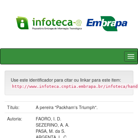
Skip
navigation
Use este identificador para citar ou linkar para este item:
http://www.infoteca.cnptia.embrapa.br/infoteca/hand
Título:
A pereira "Packham's Triumph".
Autoria:
FAORO, I. D.
SEZERINO, A. A.
PASA, M. da S.
ARGENTA, L. C.