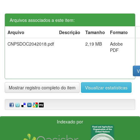
Arquivos associados a este item:
Arquivo
Descrição
Tamanho
Formato
CNPSDOC2042018.pdf
2,19 MB
Adobe
PDF
V
Mostrar registro completo do item
Visualizar estatísticas
Indexado por