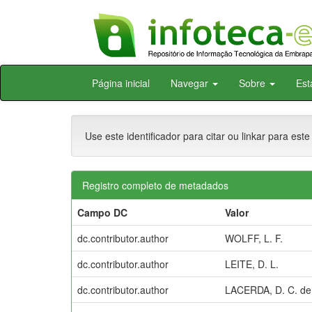
Skip
Página inicial
Navegar
Sobre
Est
navigation
Use este identificador para citar ou linkar para este
Registro completo de metadados
Campo DC
Valor
dc.contributor.author
WOLFF, L. F.
dc.contributor.author
LEITE, D. L.
dc.contributor.author
LACERDA, D. C. de