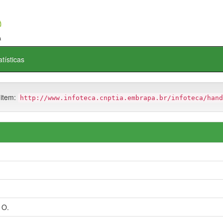
atísticas
 item:
http://www.infoteca.cnptia.embrapa.br/infoteca/hand
 O.