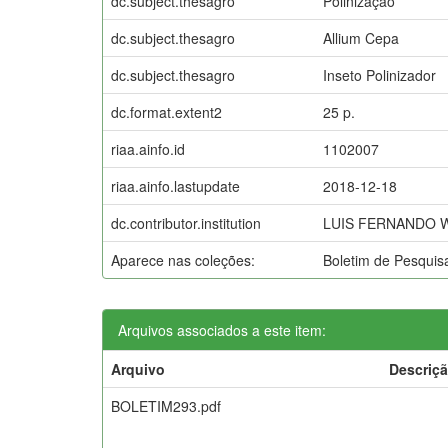
dc.subject.thesagro
Polinização
dc.subject.thesagro
Allium Cepa
dc.subject.thesagro
Inseto Polinizador
dc.format.extent2
25 p.
riaa.ainfo.id
1102007
riaa.ainfo.lastupdate
2018-12-18
dc.contributor.institution
LUIS FERNANDO WOL
Aparece nas coleções:
Boletim de Pesqui
Arquivos associados a este item:
Arquivo
Descriç
BOLETIM293.pdf