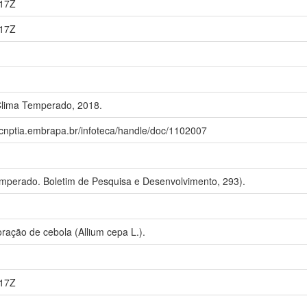
:17Z
:17Z
Clima Temperado, 2018.
.cnptia.embrapa.br/infoteca/handle/doc/1102007
perado. Boletim de Pesquisa e Desenvolvimento, 293).
oração de cebola (Allium cepa L.).
:17Z