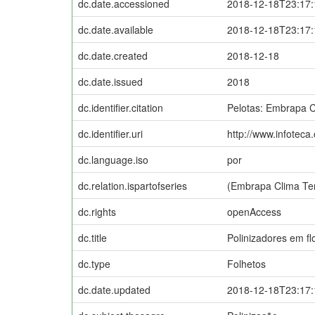
dc.date.accessioned
2018-12-18T23:17
dc.date.available
2018-12-18T23:17
dc.date.created
2018-12-18
dc.date.issued
2018
dc.identifier.citation
Pelotas: Embrapa 
dc.identifier.uri
http://www.infoteca
dc.language.iso
por
dc.relation.ispartofseries
(Embrapa Clima Tem
dc.rights
openAccess
dc.title
Polinizadores em fl
dc.type
Folhetos
dc.date.updated
2018-12-18T23:17