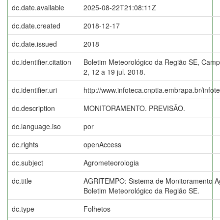
dc.date.available
2025-08-22T21:08:11Z
dc.date.created
2018-12-17
dc.date.issued
2018
dc.identifier.citation
Boletim Meteorológico da Região SE, Campi
2, 12 a 19 jul. 2018.
dc.identifier.uri
http://www.infoteca.cnptia.embrapa.br/info
dc.description
MONITORAMENTO. PREVISÃO.
dc.language.iso
por
dc.rights
openAccess
dc.subject
Agrometeorologia
dc.title
AGRITEMPO: Sistema de Monitoramento Ag
Boletim Meteorológico da Região SE.
dc.type
Folhetos