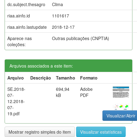
dc.subject.thesagro
Clima
riaa.ainfo.id
1101617
riaa.ainfo.lastupdate
2018-12-17
Aparece nas
Outras publicações (CNPTIA)
coleções:
Arquivos associados a este item:
Arquivo
Descrição
Tamanho
Formato
SE.2018-
694,94
Adobe
07-
kB
PDF
12.2018-
07-
19.pdf
Visualizar/Abrir
Mostrar registro simples do item
Visualizar estatísticas