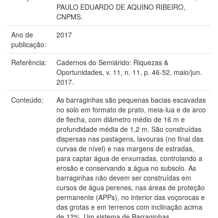
PAULO EDUARDO DE AQUINO RIBEIRO,
CNPMS.
Ano de
2017
publicação:
Referência:
Cadernos do Semiárido: Riquezas &
Oportunidades, v. 11, n. 11, p. 46-52, maio/jun.
2017.
Conteúdo:
As barraginhas são pequenas bacias escavadas
no solo em formato de prato, meia-lua e de arco
de flecha, com diâmetro médio de 16 m e
profundidade média de 1,2 m. São construídas
dispersas nas pastagens, lavouras (no final das
curvas de nível) e nas margens de estradas,
para captar água de enxurradas, controlando a
erosão e conservando a água no subsolo. As
barraginhas não devem ser construídas em
cursos de água perenes, nas áreas de proteção
permanente (APPs), no interior das voçorocas e
das grotas e em terrenos com inclinação acima
de 12%. Um sistema de Barraginhas