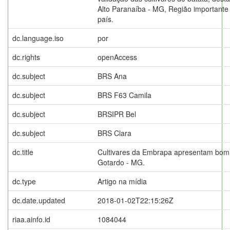
Alto Paranaíba - MG, Região importante
país.
dc.language.iso
por
dc.rights
openAccess
dc.subject
BRS Ana
dc.subject
BRS F63 Camila
dc.subject
BRSIPR Bel
dc.subject
BRS Clara
dc.title
Cultivares da Embrapa apresentam bo
Gotardo - MG.
dc.type
Artigo na mídia
dc.date.updated
2018-01-02T22:15:26Z
riaa.ainfo.id
1084044