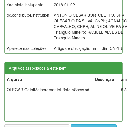
riaa.ainfo.lastupdate
2018-01-02
dc.contributor.institution
ANTONIO CESAR BORTOLETTO, SPM - E
OLEGARIO DA SILVA, CNPH; AGNALDO
CARVALHO, CNPH; ALINE OLIVEIRA ZA
Triangulo Mineiro; RAQUEL ALVES DE F
Triangulo Mineiro.
Aparece nas coleções:
Artigo de divulgação na mídia (CNPH)
Arquivos associados a este item:
Arquivo
Descrição
Tam
OLEGARIOetalMelhoramentoIIBatataShow.pdf
15,