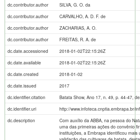
dc.contributor.author
SILVA, G. O. da
dc.contributor.author
CARVALHO, A. D. F. de
dc.contributor.author
ZACHARIAS, A. O.
dc.contributor.author
FREITAS, R. A. de
dc.date.accessioned
2018-01-02T22:15:26Z
dc.date.available
2018-01-02T22:15:26Z
dc.date.created
2018-01-02
dc.date.issued
2017
dc.identifier.citation
Batata Show, Ano 17, n. 49, p. 44-47, de
dc.identifier.uri
http://www.infoteca.cnptia.embrapa.br/i
dc.description
Com auxílio da ABBA, na pessoa do Na
uma das primeiras ações do convênio fi
instituições, a Embrapa identificou mais
validação das cultivares de batata, des