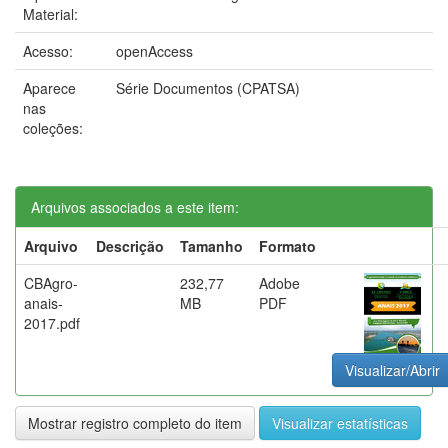
Material:
Acesso:
openAccess
Aparece
Série Documentos (CPATSA)
nas
coleções:
Arquivos associados a este item:
Arquivo
Descrição
Tamanho
Formato
CBAgro-
232,77
Adobe
anais-
MB
PDF
2017.pdf
Visualizar/Abrir
Mostrar registro completo do item
Visualizar estatísticas