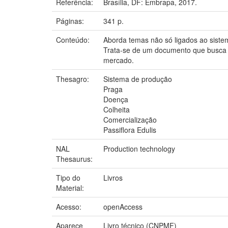
Referência:
Brasília, DF: Embrapa, 2017.
Páginas:
341 p.
Conteúdo:
Aborda temas não só ligados ao sist
Trata-se de um documento que busca at
mercado.
Thesagro:
Sistema de produção
Praga
Doença
Colheita
Comercialização
Passiflora Edulis
NAL
Production technology
Thesaurus:
Tipo do
Livros
Material:
Acesso:
openAccess
Aparece
Livro técnico (CNPMF)