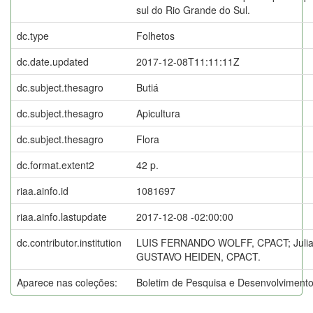
sul do Rio Grande do Sul.
dc.type
Folhetos
dc.date.updated
2017-12-08T11:11:11Z
dc.subject.thesagro
Butiá
dc.subject.thesagro
Apicultura
dc.subject.thesagro
Flora
dc.format.extent2
42 p.
riaa.ainfo.id
1081697
riaa.ainfo.lastupdate
2017-12-08 -02:00:00
dc.contributor.institution
LUIS FERNANDO WOLFF, CPACT; Julia
GUSTAVO HEIDEN, CPACT.
Aparece nas coleções:
Boletim de Pesquisa e Desenvolviment