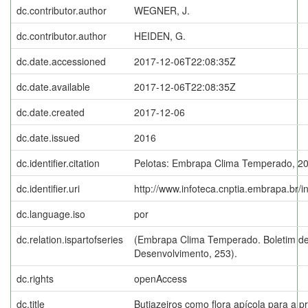
dc.contributor.author
WEGNER, J.
dc.contributor.author
HEIDEN, G.
dc.date.accessioned
2017-12-06T22:08:35Z
dc.date.available
2017-12-06T22:08:35Z
dc.date.created
2017-12-06
dc.date.issued
2016
dc.identifier.citation
Pelotas: Embrapa Clima Temperado, 20
dc.identifier.uri
http://www.infoteca.cnptia.embrapa.br/
dc.language.iso
por
dc.relation.ispartofseries
(Embrapa Clima Temperado. Boletim de
Desenvolvimento, 253).
dc.rights
openAccess
dc.title
Butiazeiros como flora apícola para a 