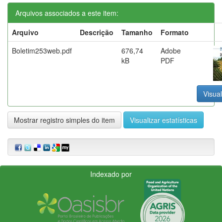
Arquivos associados a este item:
Arquivo
Descrição
Tamanho
Formato
Boletim253web.pdf
676,74
Adobe
kB
PDF
Visual
Mostrar registro simples do item
Visualizar estatísticas
Indexado por