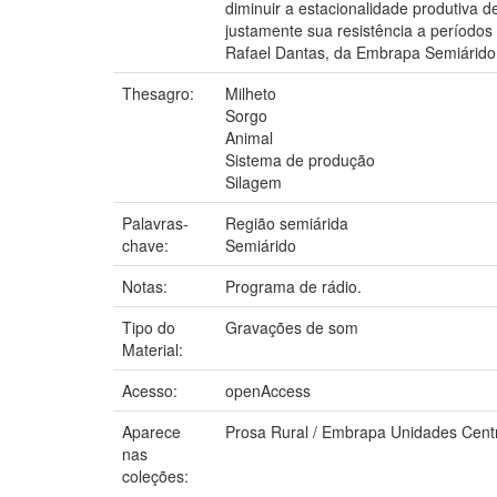
diminuir a estacionalidade produtiva d
justamente sua resistência a períodos
Rafael Dantas, da Embrapa Semiárido
Thesagro:
Milheto
Sorgo
Animal
Sistema de produção
Silagem
Palavras-
Região semiárida
chave:
Semiárido
Notas:
Programa de rádio.
Tipo do
Gravações de som
Material:
Acesso:
openAccess
Aparece
Prosa Rural / Embrapa Unidades Cent
nas
coleções: