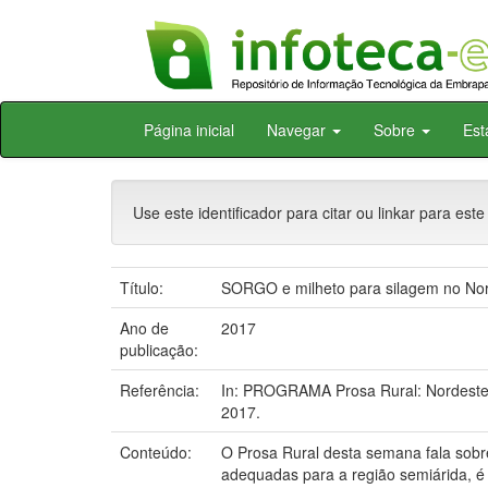
Skip
Página inicial
Navegar
Sobre
Est
navigation
Use este identificador para citar ou linkar para este
Título:
SORGO e milheto para silagem no Nord
Ano de
2017
publicação:
Referência:
In: PROGRAMA Prosa Rural: Nordeste/V
2017.
Conteúdo:
O Prosa Rural desta semana fala sobre
adequadas para a região semiárida, é