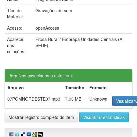
Tipo do
Gravações de som
Material:
Acesso:
openAccess
Aparece
Prosa Rural / Embrapa Unidades Centrais (AI-
nas
SEDE)
coleções:
Arquivos associados a este item:
Arquivo
Tamanho
Formato
07PGMNORDESTE07.mp3
7,03 MB
Unknown
Visualizar/
Mostrar registro completo do item
Visualizar estatísticas