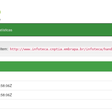
atísticas
 item:
http://www.infoteca.cnptia.embrapa.br/infoteca/hand
:58:06Z
:58:06Z