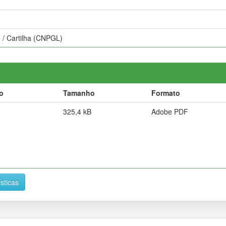
o / Cartilha (CNPGL)
o
Tamanho
Formato
325,4 kB
Adobe PDF
ísticas