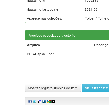
riaa.ainfo.id
1056293
riaa.ainfo.lastupdate
2024-06-14
Aparece nas coleções:
Folder / Folhet
Arquivos associados a este item:
Arquivo
Descriçã
BRS-Capiacu.pdf
Mostrar registro simples do item
Visualizar estat