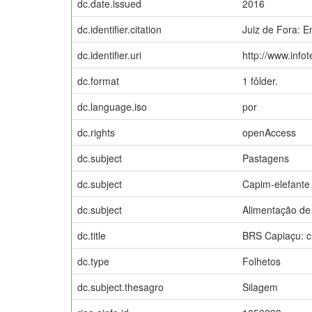
dc.date.issued
2016
dc.identifier.citation
Juiz de Fora: 
dc.identifier.uri
http://www.info
dc.format
1 fôlder.
dc.language.iso
por
dc.rights
openAccess
dc.subject
Pastagens
dc.subject
Capim-elefante
dc.subject
Alimentação de
dc.title
BRS Capiaçu: cu
dc.type
Folhetos
dc.subject.thesagro
Silagem