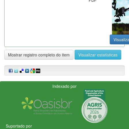
Visualiza
Mostrar registro completo do item
Visualizar estatísticas
Indexado por
Suportado por