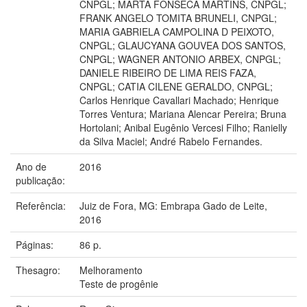
CNPGL; MARTA FONSECA MARTINS, CNPGL;
FRANK ANGELO TOMITA BRUNELI, CNPGL;
MARIA GABRIELA CAMPOLINA D PEIXOTO,
CNPGL; GLAUCYANA GOUVEA DOS SANTOS,
CNPGL; WAGNER ANTONIO ARBEX, CNPGL;
DANIELE RIBEIRO DE LIMA REIS FAZA,
CNPGL; CATIA CILENE GERALDO, CNPGL;
Carlos Henrique Cavallari Machado; Henrique
Torres Ventura; Mariana Alencar Pereira; Bruna
Hortolani; Anibal Eugênio Vercesi Filho; Ranielly
da Silva Maciel; André Rabelo Fernandes.
Ano de
2016
publicação:
Referência:
Juiz de Fora, MG: Embrapa Gado de Leite,
2016
Páginas:
86 p.
Thesagro:
Melhoramento
Teste de progênie