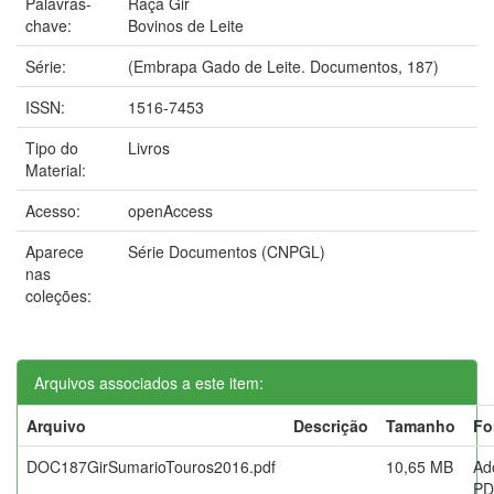
Palavras-
Raça Gir
chave:
Bovinos de Leite
Série:
(Embrapa Gado de Leite. Documentos, 187)
ISSN:
1516-7453
Tipo do
Livros
Material:
Acesso:
openAccess
Aparece
Série Documentos (CNPGL)
nas
coleções:
Arquivos associados a este item:
Arquivo
Descrição
Tamanho
Fo
DOC187GirSumarioTouros2016.pdf
10,65 MB
Ad
PD