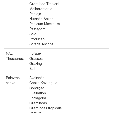
Gramínea Tropical
Melhoramento
Pastejo
Nutrição Animal
Panicum Maximum
Pastagem
Solo
Produção
Setaria Anceps
NAL
Forage
Thesaurus:
Grasses
Grazing
Soil
Palavras-
Avaliação
chave:
Capim Kazungula
Condição
Evaluation
Forrageira
Gramineas
Gramíneas tropicais
Pasture