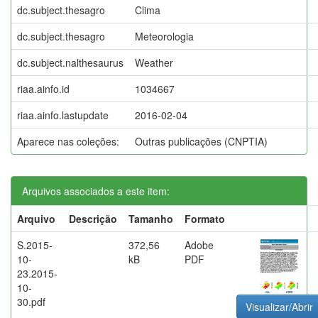
dc.subject.thesagro
Clima
dc.subject.thesagro
Meteorologia
dc.subject.nalthesaurus
Weather
riaa.ainfo.id
1034667
riaa.ainfo.lastupdate
2016-02-04
Aparece nas coleções:
Outras publicações (CNPTIA)
Arquivos associados a este item:
Arquivo
Descrição
Tamanho
Formato
S.2015-
372,56
Adobe
10-
kB
PDF
23.2015-
10-
30.pdf
Visualizar/Abrir