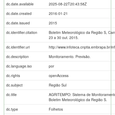
dc.date.available
2025-08-22T20:43:58Z
dc.date.created
2016-01-21
dc.date.issued
2015
dc.identifier.citation
Boletim Meteorológico da Região S, Cam
23 a 30 out. 2015.
dc.identifier.uri
http://www.infoteca.cnptia.embrapa.br/i
dc.description
Monitoramento. Previsão.
dc.language.iso
por
dc.rights
openAccess
dc.subject
Região Sul
dc.title
AGRITEMPO: Sistema de Monitoramento
Boletim Meteorológico da Região S.
dc.type
Folhetos