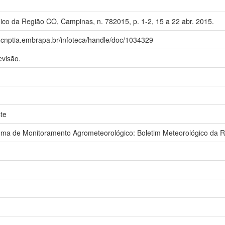
ico da Região CO, Campinas, n. 782015, p. 1-2, 15 a 22 abr. 2015.
a.cnptia.embrapa.br/infoteca/handle/doc/1034329
evisão.
te
a de Monitoramento Agrometeorológico: Boletim Meteorológico da 