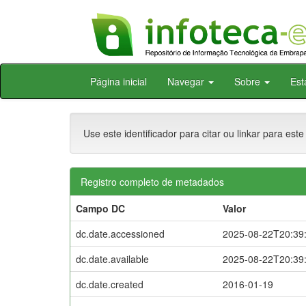
Skip
Página inicial
Navegar
Sobre
Est
navigation
Use este identificador para citar ou linkar para este
Registro completo de metadados
Campo DC
Valor
dc.date.accessioned
2025-08-22T20:39
dc.date.available
2025-08-22T20:39
dc.date.created
2016-01-19