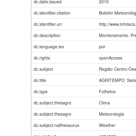
dc.date.issued
2015
dc.identifier.citation
Boletim Meteorológ
dc.identifier.uri
http://www.infotec
dc.description
Monitoramento. Pr
dc.language.iso
por
dc.rights
openAccess
dc.subject
Região Centro-Oes
dc.title
AGRITEMPO: Sistem
dc.type
Folhetos
dc.subject.thesagro
Clima
dc.subject.thesagro
Meteorologia
dc.subject.nalthesaurus
Weather