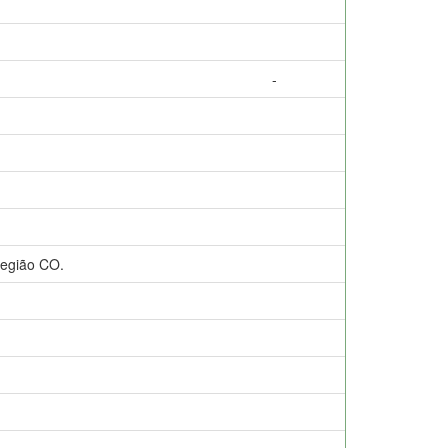
-
Região CO.