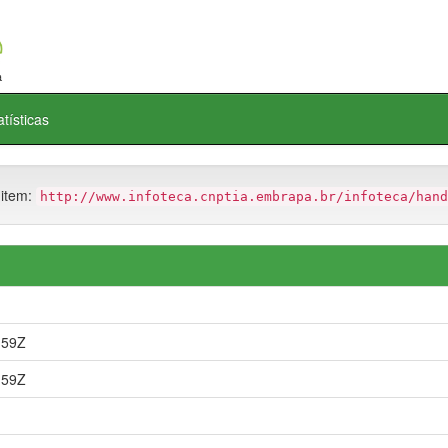
atísticas
 item:
http://www.infoteca.cnptia.embrapa.br/infoteca/hand
:59Z
:59Z