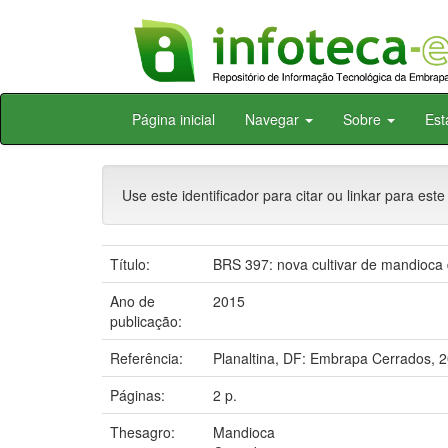
Skip
Página inicial
Navegar
Sobre
Est
navigation
Use este identificador para citar ou linkar para este
Título:
BRS 397: nova cultivar de mandioca
Ano de
2015
publicação:
Referência:
Planaltina, DF: Embrapa Cerrados, 
Páginas:
2 p.
Thesagro:
Mandioca