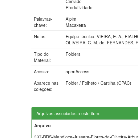
Cerrado
Produtividade
Palavras-
Aipim
chave:
Macaxeira
Notas:
Equipe técnica: VIEIRA, E. A.; FIALH
OLIVEIRA, C. M. de; FERNANDES, F.
Tipo do
Folders
Material:
Acesso:
openAccess
Aparece nas
Folder / Folheto / Cartilha (CPAC)
coleções:
Arquivos associados a este item:
Arquivo
397-BRS-Mandioca-Jussara-Flores-de-Oliveira-Arbu