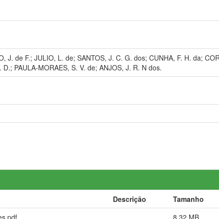
O, J. de F.; JULIO, L. de; SANTOS, J. C. G. dos; CUNHA, F. H. da; COR
 D.; PAULA-MORAES, S. V. de; ANJOS, J. R. N dos.
Descrição
Tamanho
es.pdf
8,32 MB