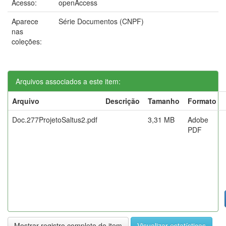
Acesso:
openAccess
Aparece
Série Documentos (CNPF)
nas
coleções:
Arquivos associados a este item:
Arquivo
Descrição
Tamanho
Formato
Doc.277ProjetoSaltus2.pdf
3,31 MB
Adobe
PDF
Mostrar registro completo do item
Visualizar estatísticas